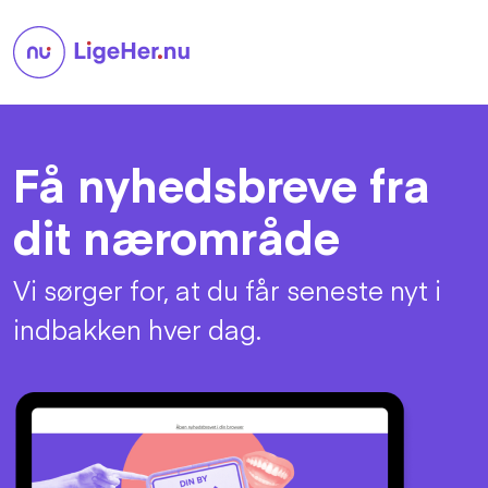
Få nyhedsbreve fra
dit nærområde
Vi sørger for, at du får seneste nyt i
indbakken hver dag.